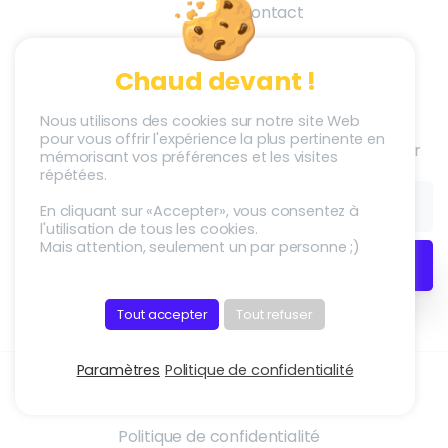
Contact
Chaud devant !
Société
Newsletter
Nous utilisons des cookies sur notre site Web
pour vous offrir l'expérience la plus pertinente en
S’inscrire à la Newletter
Adstriver
mémorisant vos préférences et les visites
répétées.
Carrières
En cliquant sur «Accepter», vous consentez à
l'utilisation de tous les cookies.
Nous recrutons !
Mais attention, seulement un par personne ;)
Tout accepter
Tout refuser
Paramètres
Politique de confidentialité
Mentions légales
Politique de confidentialité