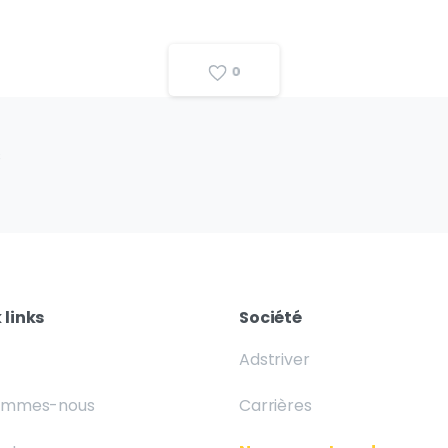
0
s
 links
Société
Adstriver
sommes-nous
Carrières