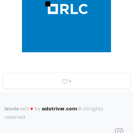
0
Made
with
♥
by
adstriver.com
© All rights
reserved