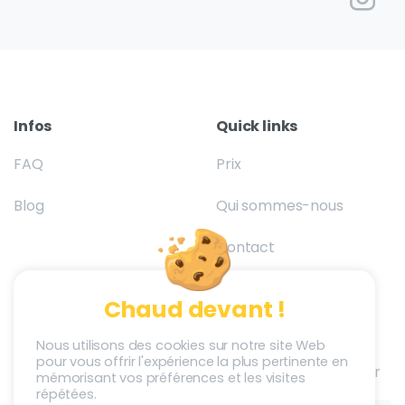
Infos
Quick links
FAQ
Prix
Blog
Qui sommes-nous
Contact
Chaud devant !
Société
Newsletter
Nous utilisons des cookies sur notre site Web
pour vous offrir l'expérience la plus pertinente en
S’inscrire à la Newletter
Adstriver
mémorisant vos préférences et les visites
répétées.