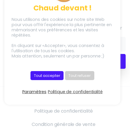
Chaud devant !
Société
Newsletter
Nous utilisons des cookies sur notre site Web
pour vous offrir l'expérience la plus pertinente en
S’inscrire à la Newletter
Adstriver
mémorisant vos préférences et les visites
répétées.
Carrières
En cliquant sur «Accepter», vous consentez à
l'utilisation de tous les cookies.
Nous recrutons !
Mais attention, seulement un par personne ;)
Tout accepter
Tout refuser
Paramètres
Politique de confidentialité
Mentions légales
Politique de confidentialité
Condition générale de vente