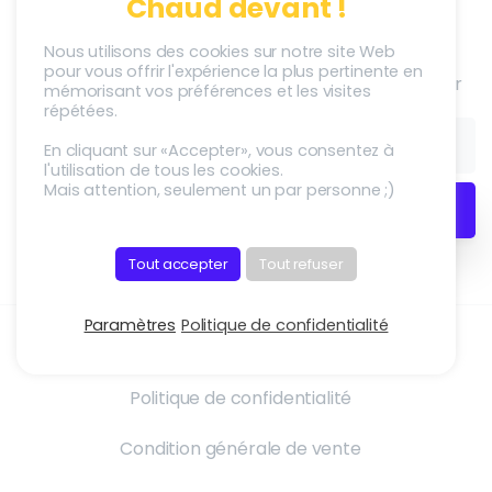
Chaud devant !
Société
Newsletter
Nous utilisons des cookies sur notre site Web
pour vous offrir l'expérience la plus pertinente en
S’inscrire à la Newletter
Adstriver
mémorisant vos préférences et les visites
répétées.
Carrières
En cliquant sur «Accepter», vous consentez à
l'utilisation de tous les cookies.
Nous recrutons !
Mais attention, seulement un par personne ;)
Tout accepter
Tout refuser
Paramètres
Politique de confidentialité
Mentions légales
Politique de confidentialité
Condition générale de vente